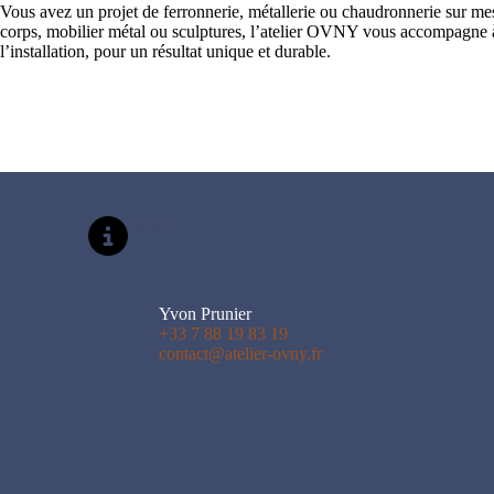
Vous avez un projet de ferronnerie, métallerie ou chaudronnerie sur mesu
corps, mobilier métal ou sculptures, l’atelier OVNY vous accompagne à
l’installation, pour un résultat unique et durable.
Infos
Yvon Prunier
+33 7 88 19 83 19
contact@atelier-ovny.fr