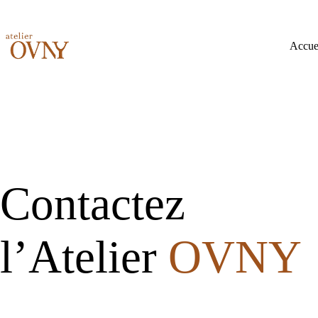
Passer
au
contenu
Accue
Contactez
l’Atelier
OVNY