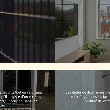
 sécurité tout en valorisant
Les grilles de défense sur m
’il s’agisse d’un escalier,
en fer forgé, nous les faç
rgé, l’acier et l’inox, en
sécurité de votr
bles.