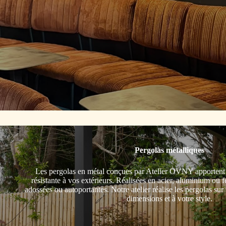
Pergolas métalliques
Les pergolas en métal conçues par Atelier OVNY apportent u
résistante à vos extérieurs. Réalisées en acier, aluminium ou fe
adossées ou autoportantes. Notre atelier réalise les pergolas su
dimensions et à votre style.