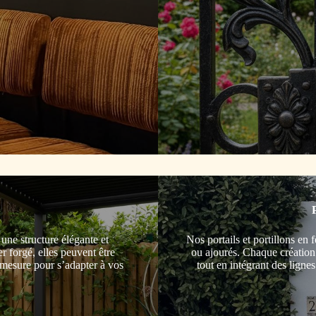
P
ne structure élégante et
Nos portails et portillons en 
r forgé, elles peuvent être
ou ajourés. Chaque création e
r mesure pour s’adapter à vos
tout en intégrant des ligne