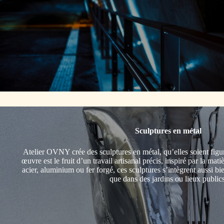
Sculptures en métal
Atelier OVNY crée des sculptures en métal, qu’elles soient figu
œuvre est le fruit d’un travail artisanal précis, inspiré par la mati
acier, aluminium ou fer forgé, ces sculptures s’intègrent aussi bi
que dans des jardins ou lieux publics