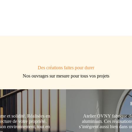
Des créations faites pour durer
Nos ouvrages sur mesure pour tous vos projets
sme et solidité. Réalisées en
Atelier OVNY fabrique des
tecture de votre propriété.
aluminium. Ces réalisations 
son environnement, tout en
s’intègrent aussi bien dans 
te.