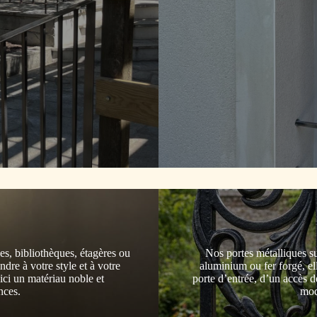
es, bibliothèques, étagères ou
Nos portes métalliques su
re à votre style et à votre
aluminium ou fer forgé, ell
ici un matériau noble et
porte d’entrée, d’un accès 
nces.
mod