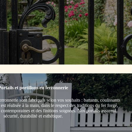
ortails et portillons en ferronnerie
ferronnerie sont fabriqués selon vos souhaits : battants, coulissants
st réalisée à la main, dans le respect des traditions du fer forgé,
s contemporaines et des finitions soignées. Nos portails assurent
sécurité, durabilité et esthétique.