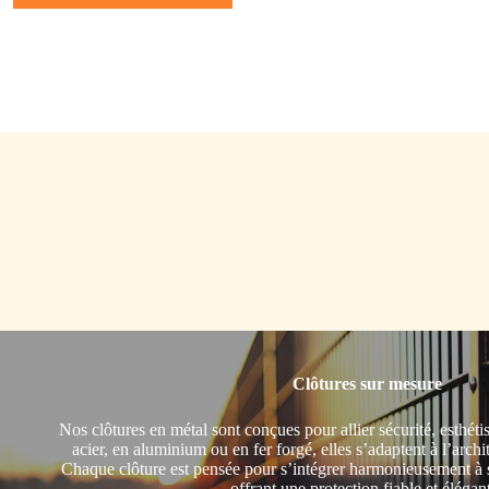
Clôtures sur mesure
Nos clôtures en métal sont conçues pour allier sécurité, esthéti
acier, en aluminium ou en fer forgé, elles s’adaptent à l’archi
Chaque clôture est pensée pour s’intégrer harmonieusement à 
offrant une protection fiable et élégan