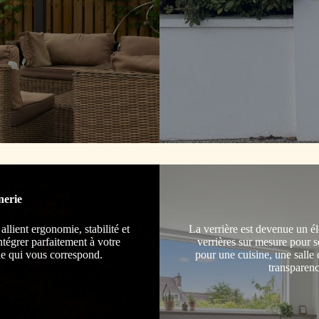
nerie
lient ergonomie, stabilité et
La verrière est devenue un 
tégrer parfaitement à votre
verrières sur mesure pour sé
tyle qui vous correspond.
pour une cuisine, une salle 
transparenc