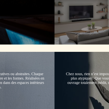
ratives ou abstraites. Chaque
Chez nous, rien n’est imposs
ère et les formes. Réalisées en
plus atypiques. Que vous 
en dans des espaces intérieurs
ouvrage totalement inédit,
.